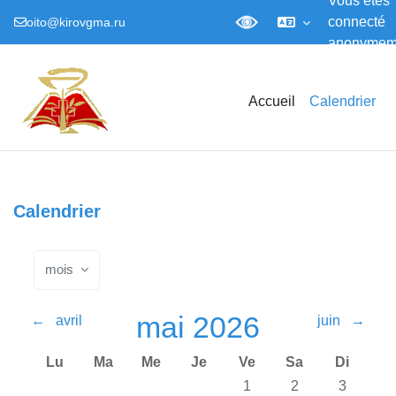
Vous êtes
connecté
oito@kirovgma.ru
anonymem
Passer au contenu principal
Accueil
Calendrier
Calendrier
mois
mai 2026
←
avril
juin
→
Lundi
Mardi
Mercredi
Jeudi
Vendredi
Samedi
Dimanch
Lu
Ma
Me
Je
Ve
Sa
Di
No events, vendredi 1 mai
No events, samedi
No events
1
2
3